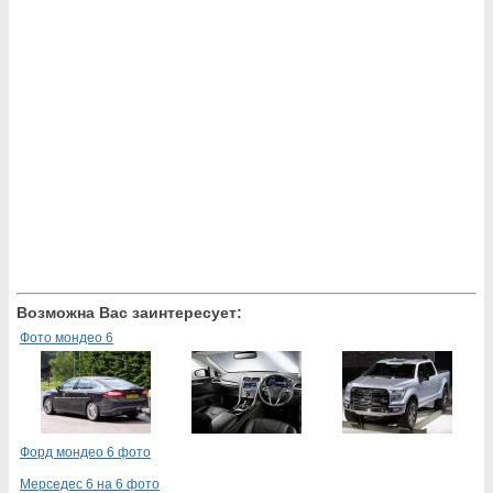
Возможна Вас заинтересует:
Фото мондео 6
Форд мондео 6 фото
Мерседес 6 на 6 фото