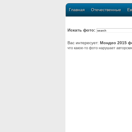
Главная
Отечественные
Ев
Искать фото:
Вас интересует:
Мондео 2015 ф
что какое-то фото нарушает авторски