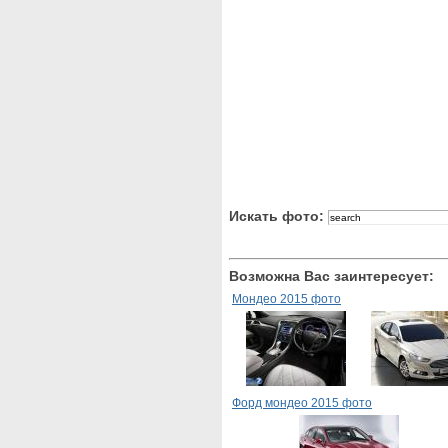
Искать фото:
Возможна Вас заинтересует:
Мондео 2015 фото
Форд мондео 2015 фото