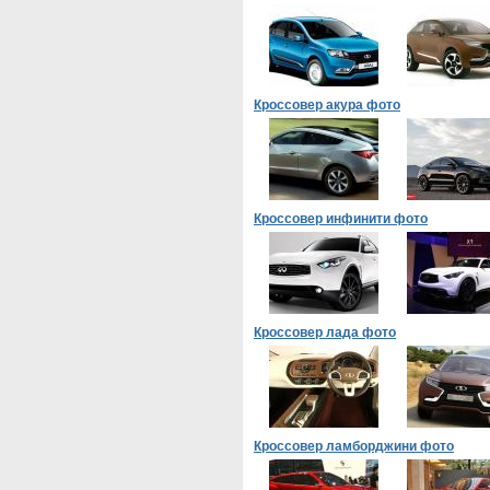
Кроссовер акура фото
Кроссовер инфинити фото
Кроссовер лада фото
Кроссовер ламборджини фото