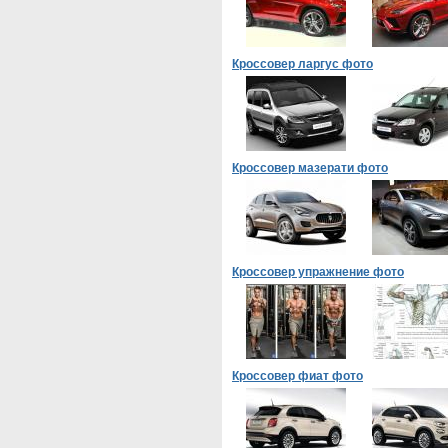
Кроссовер ларгус фото
Кроссовер мазерати фото
Кроссовер упражнение фото
Кроссовер фиат фото