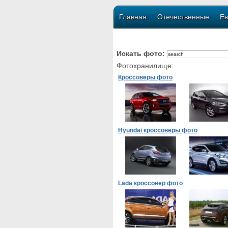
Главная
Отечественные
Ев
Искать фото:
Фотохранилище:
Кроссоверы фото
Hyundai кроссоверы фото
Lada кроссовер фото