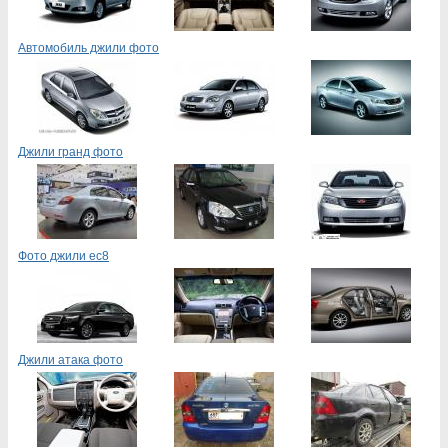
Автомобиль джили фото
Джили гранд фото
Фото джили ес8
Джили атака фото