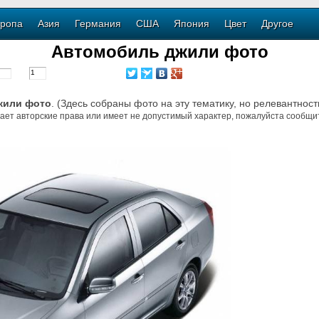
ропа
Азия
Германия
США
Япония
Цвет
Другое
Автомобиль джили фото
жили фото
. (Здесь собраны фото на эту тематику, но релевантност
ает авторские права или имеет не допустимый характер, пожалуйста сообщит