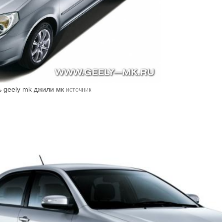
ь geely mk джили мк
источник