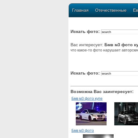
Главная
Отечественные
Ев
Искать фото:
Вас интересует:
Бмв м3 фото к
что какое-то фото нарушает авторски
Искать фото:
Возможна Вас заинтересует:
Бмв м3 фото купе
Бмв м3 фото