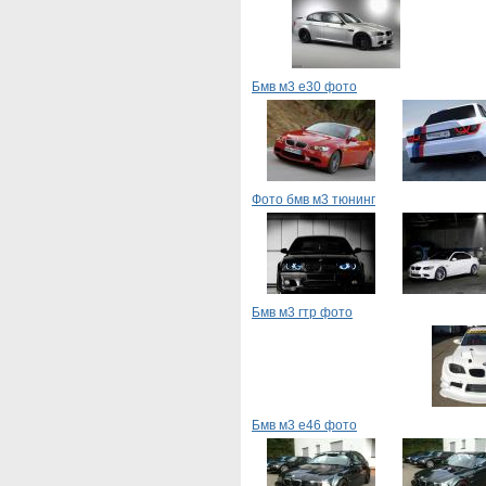
Бмв м3 е30 фото
Фото бмв м3 тюнинг
Бмв м3 гтр фото
Бмв м3 е46 фото