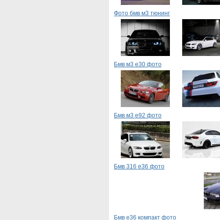
Фото бмв м3 тюнинг
Бмв м3 е30 фото
Бмв м3 е92 фото
Бмв 316 е36 фото
Бмв е36 компакт фото