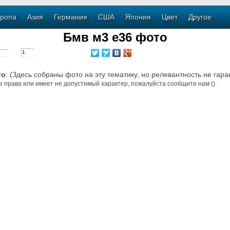
ропа
Азия
Германия
США
Япония
Цвет
Другое
Бмв м3 е36 фото
то
. (Здесь собраны фото на эту тематику, но релевантность не гара
е права или имеет не допустимый характер, пожалуйста сообщите нам ().