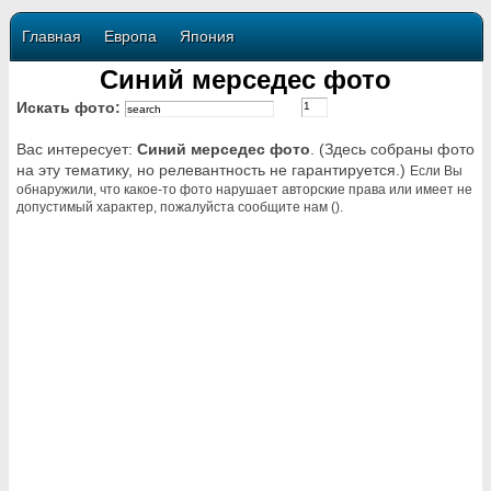
Главная
Европа
Япония
Синий мерседес фото
Искать фото:
Вас интересует:
Синий мерседес фото
. (Здесь собраны фото
на эту тематику, но релевантность не гарантируется.)
Если Вы
обнаружили, что какое-то фото нарушает авторские права или имеет не
допустимый характер, пожалуйста сообщите нам ().