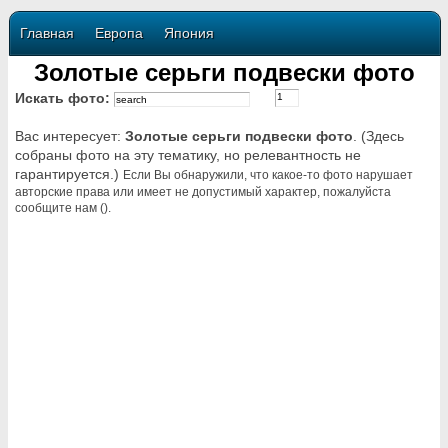
Главная
Европа
Япония
Золотые серьги подвески фото
Искать фото:
Вас интересует:
Золотые серьги подвески фото
. (Здесь
собраны фото на эту тематику, но релевантность не
гарантируется.)
Если Вы обнаружили, что какое-то фото нарушает
авторские права или имеет не допустимый характер, пожалуйста
сообщите нам ().