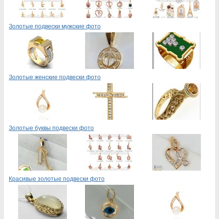
Золотые подвески мужские фото
Золотые женские подвески фото
Золотые буквы подвески фото
Красивые золотые подвески фото