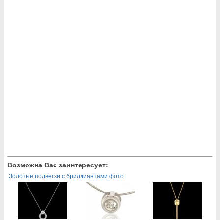
Возможна Вас заинтересует:
Золотые подвески с бриллиантами фото