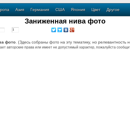
ропа
Азия
Германия
США
Япония
Цвет
Другое
Заниженная нива фото
ва фото
. (Здесь собраны фото на эту тематику, но релевантность 
ает авторские права или имеет не допустимый характер, пожалуйста сообщит