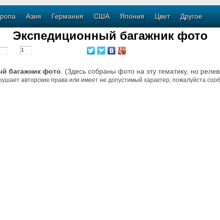
ропа
Азия
Германия
США
Япония
Цвет
Другое
Экспедиционный багажник фото
й багажник фото
. (Здесь собраны фото на эту тематику, но реле
рушает авторские права или имеет не допустимый характер, пожалуйста сооб