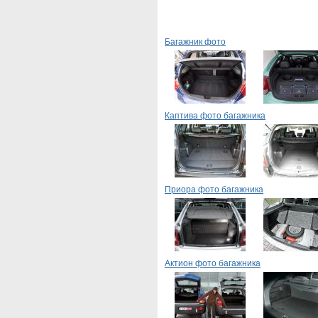
Багажник фото
Каптива фото багажника
Приора фото багажника
Актион фото багажника