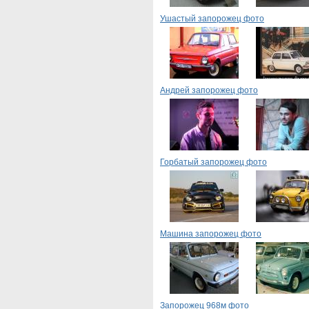
Ушастый запорожец фото
Андрей запорожец фото
Горбатый запорожец фото
Машина запорожец фото
Запорожец 968м фото