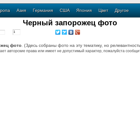
ропа
Азия
Германия
США
Япония
Цвет
Другое
Черный запорожец фото
ожец фото
. (Здесь собраны фото на эту тематику, но релевантност
ает авторские права или имеет не допустимый характер, пожалуйста сообщит