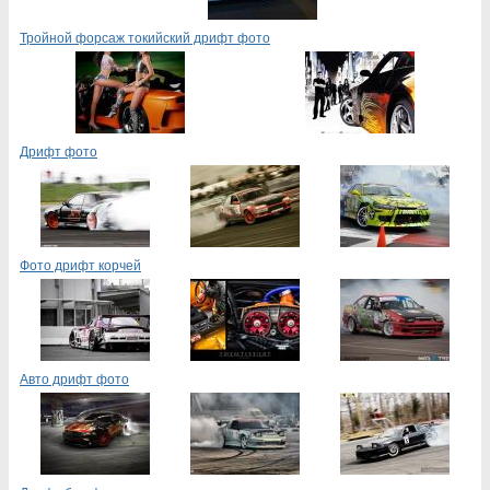
Тройной форсаж токийский дрифт фото
Дрифт фото
Фото дрифт корчей
Авто дрифт фото