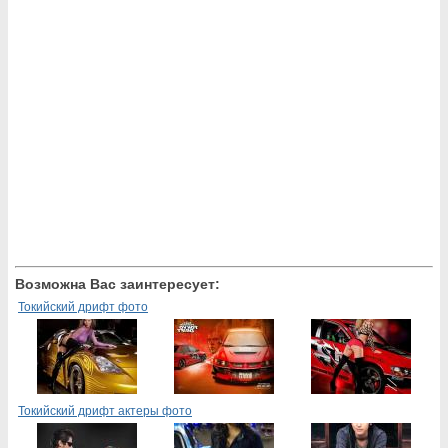
Возможна Вас заинтересует:
Токийский дрифт фото
Токийский дрифт актеры фото