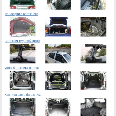
Ланос фото багажника
Багажник муравей фото
Фото багажника ларгус
Каптива фото багажника