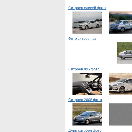
Ситроен елисей фото
Фото ситроен вх
Ситроен ds5 фото
Ситроен 2008 фото
Джип ситроен фото