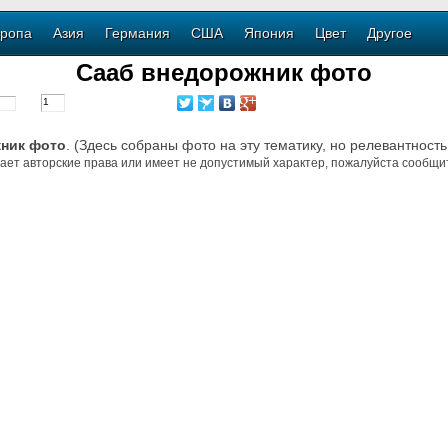
ропа
Азия
Германия
США
Япония
Цвет
Другое
Сааб внедорожник фото
ник фото
. (Здесь собраны фото на эту тематику, но релевантность
ает авторские права или имеет не допустимый характер, пожалуйста сообщит