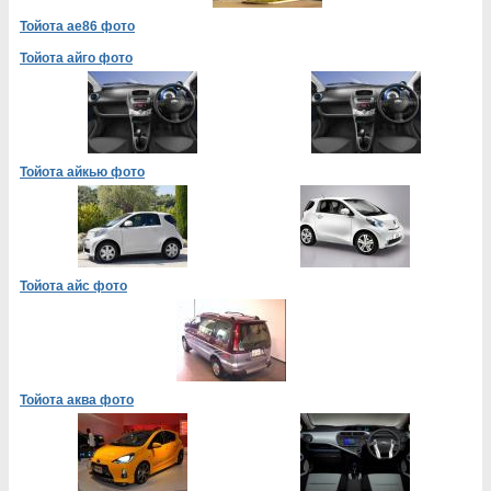
Тойота ае86 фото
Тойота айго фото
Тойота айкью фото
Тойота айс фото
Тойота аква фото