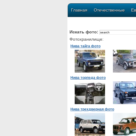
Главная
Отечественные
Ев
Искать фото:
Фотохранилище:
Нива тайга фото
Нива торпеда фото
Нива трехдверная фото