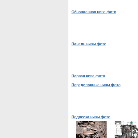
Обновленная нива фото
Панель нивы фото
Первая нива фото
Переделанные нивы фото
Подвеска нивы фото