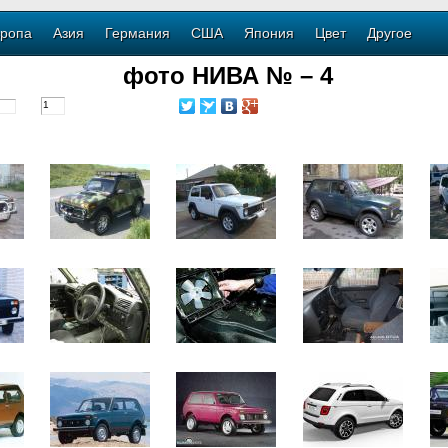
ропа
Азия
Германия
США
Япония
Цвет
Другое
фото НИВА № – 4