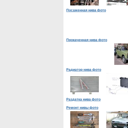
Посаженная нива фото
Прокаченная нива фото
Радиатор нива фото
Раздатка нива фото
Ремонт нивы фото