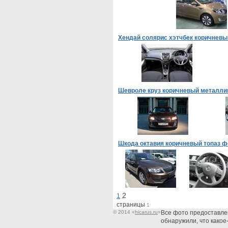
Хендай солярис хэтчбек коричневы
Шевроле круз коричневый металли
Шкода октавия коричневый топаз ф
2
1
страницы
1
© 2014
«
hicarus.ru
»
Все фото предоставле
обнаружили, что какое