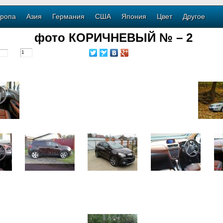
ропа
Азия
Германия
США
Япония
Цвет
Другое
фото КОРИЧНЕВЫЙ № – 2