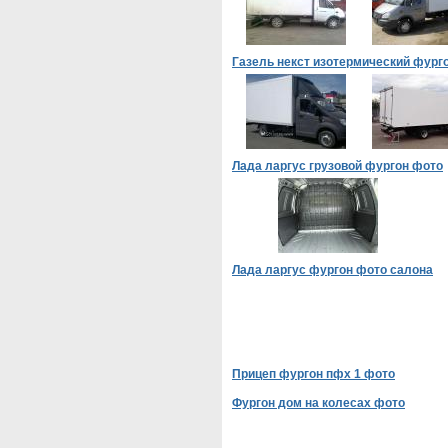
Газель некст изотермический фург
Лада ларгус грузовой фургон фото
Лада ларгус фургон фото салона
Прицеп фургон пфх 1 фото
Фургон дом на колесах фото