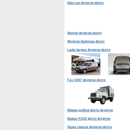
Ниссан фургон фото
Фотон фургон фото
Фургон бабочка фото
Lada largus фургон фото
Газ 3307 фургон фото
Ивеко дейли фото фургон
Камаз 5320 фото фургон
Лада гранта фургон фото