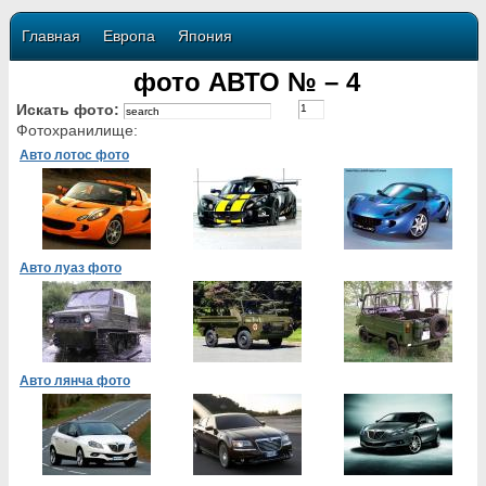
Главная
Европа
Япония
фото АВТО № – 4
Искать фото:
Фотохранилище:
Авто лотос фото
Авто луаз фото
Авто лянча фото