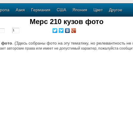
ропа
Азия
Германия
США
Япония
Цвет
Другое
Мерс 210 кузов фото
в фото
. (Здесь собраны фото на эту тематику, но релевантность не
ает авторские права или имеет не допустимый характер, пожалуйста сообщит