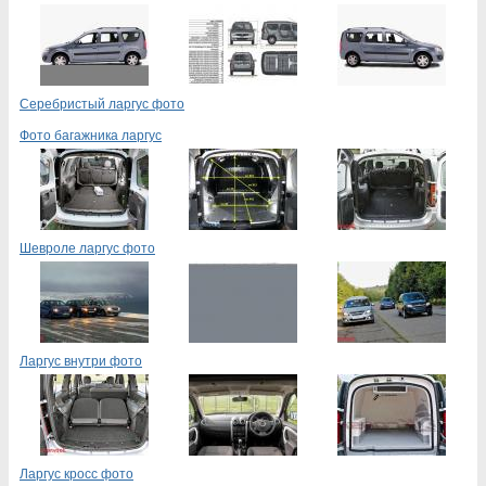
Серебристый ларгус фото
Фото багажника ларгус
Шевроле ларгус фото
Ларгус внутри фото
Ларгус кросс фото