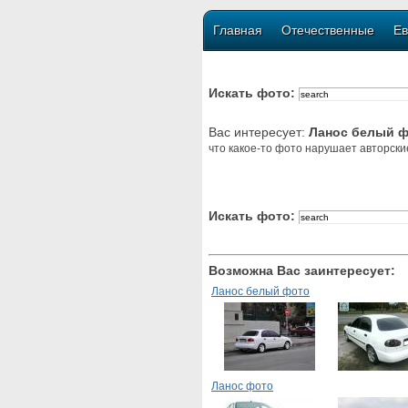
Главная
Отечественные
Ев
Искать фото:
Вас интересует:
Ланос белый 
что какое-то фото нарушает авторски
Искать фото:
Возможна Вас заинтересует:
Ланос белый фото
Ланос фото