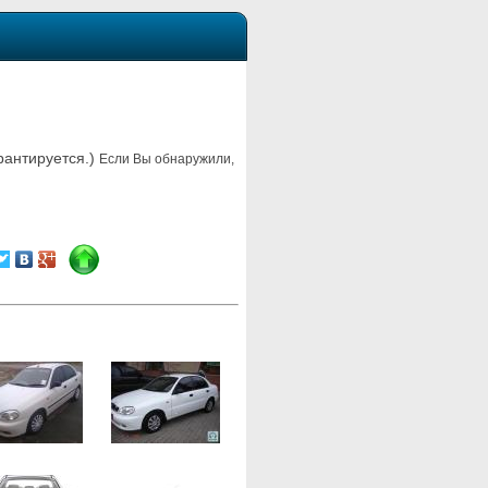
арантируется.)
Если Вы обнаружили,