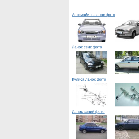
Автомобиль ланос фото
Ланос сенс фото
Кулиса ланос фото
Ланос синий фото