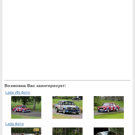
Возможна Вас заинтересует:
Lada vfts фото
Lada фото