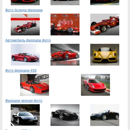
Фото болида феррари
Автомобиль феррари фото
Фото феррари 458
Феррари черная фото