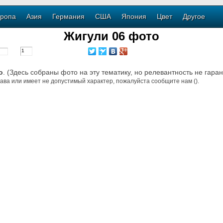
ропа
Азия
Германия
США
Япония
Цвет
Другое
Жигули 06 фото
о
. (Здесь собраны фото на эту тематику, но релевантность не гара
ава или имеет не допустимый характер, пожалуйста сообщите нам ().