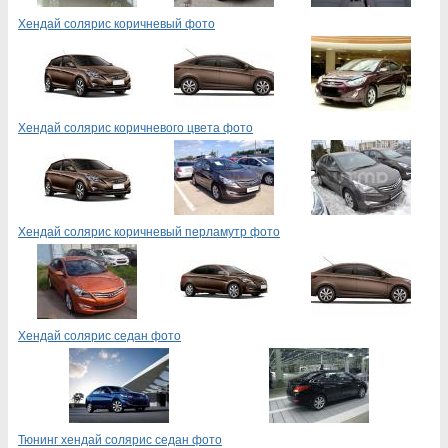
Хендай солярис коричневый фото
Хендай солярис коричневого цвета фото
Хендай солярис коричневый перламутр фото
Хендай солярис седан фото
Тюнинг хендай солярис седан фото