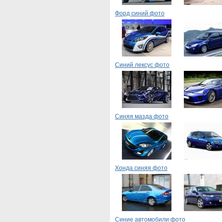
Форд синий фото
Синий лексус фото
Синяя мазда фото
Хонда синяя фото
Синие автомобили фото