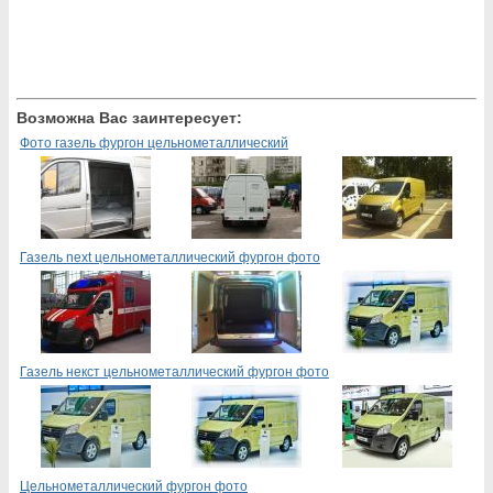
Возможна Вас заинтересует:
Фото газель фургон цельнометаллический
Газель next цельнометаллический фургон фото
Газель некст цельнометаллический фургон фото
Цельнометаллический фургон фото