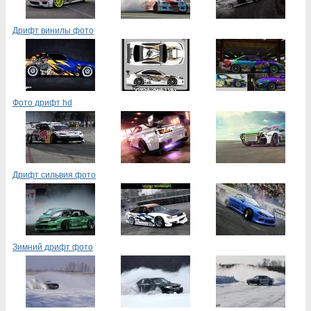
Дрифт винилы фото
Фото дрифт hd
Дрифт сильвия фото
Зимний дрифт фото