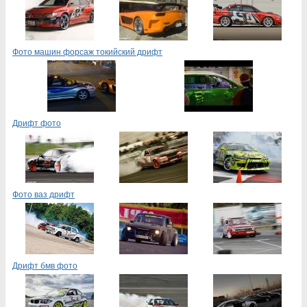
Фото машин форсаж токийский дрифт
Дрифт фото
Фото ваз дрифт
Дрифт бмв фото