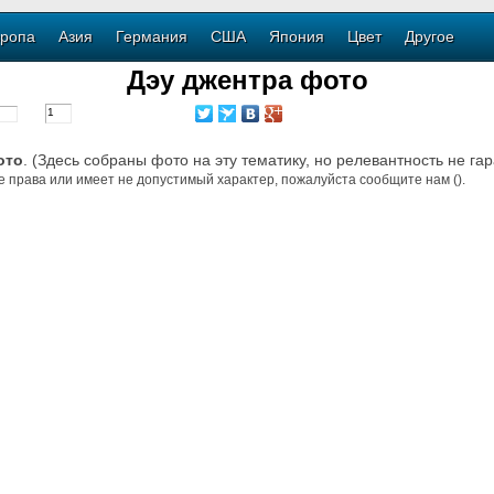
ропа
Азия
Германия
США
Япония
Цвет
Другое
Дэу джентра фото
ото
. (Здесь собраны фото на эту тематику, но релевантность не га
е права или имеет не допустимый характер, пожалуйста сообщите нам ().