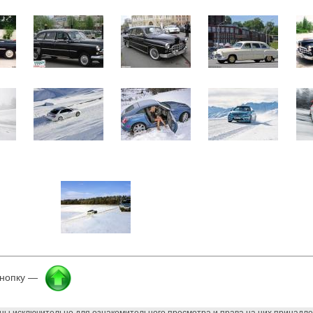
кнопку —
ны исключительно для ознакомительного просмотра и права на них принадл