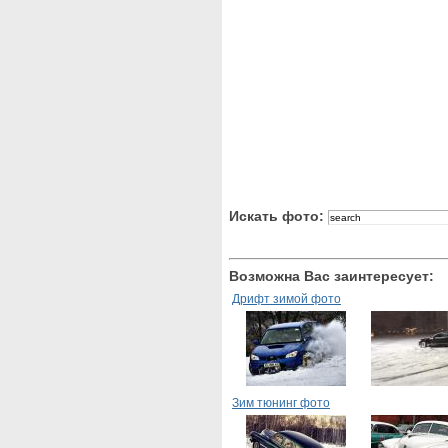
Искать фото:
Возможна Вас заинтересует:
Дрифт зимой фото
Зим тюнинг фото