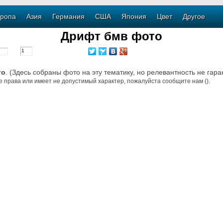
ропа
Азия
Германия
США
Япония
Цвет
Другое
Дрифт бмв фото
то
. (Здесь собраны фото на эту тематику, но релевантность не гара
е права или имеет не допустимый характер, пожалуйста сообщите нам ().