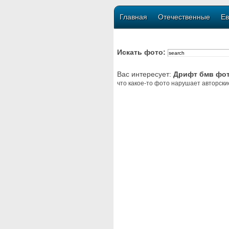
Главная
Отечественные
Ев
Искать фото:
Вас интересует:
Дрифт бмв фо
что какое-то фото нарушает авторски