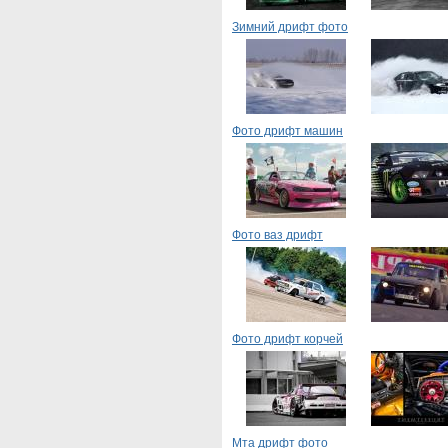
Зимний дрифт фото
Фото дрифт машин
Фото ваз дрифт
Фото дрифт корчей
Мта дрифт фото