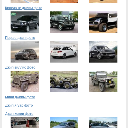
Красивые джипы фото
Порше джип фото
Джип виллис фото
Мини джипы фото
Джип ягуар фото
Джип ховер фото