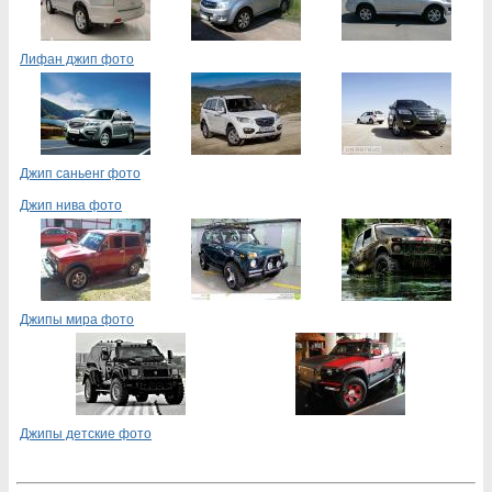
Лифан джип фото
Джип саньенг фото
Джип нива фото
Джипы мира фото
Джипы детские фото