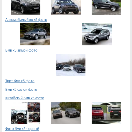
Автомобиль бмв х5 фото
Бмв х5 зимой фото
Торт бмв х5 фото
Бмв х5 салон фото
Китайский бмв х5 фото
Фото бмв х5 черный