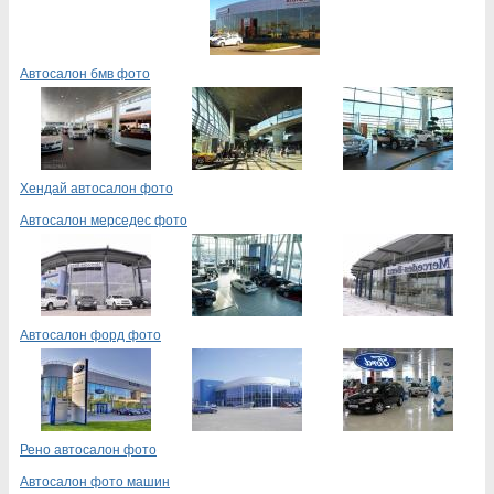
Автосалон бмв фото
Хендай автосалон фото
Автосалон мерседес фото
Автосалон форд фото
Рено автосалон фото
Автосалон фото машин