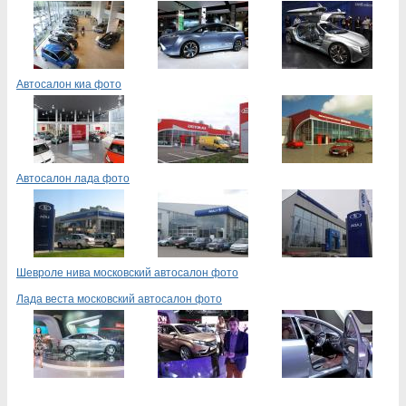
Автосалон киа фото
Автосалон лада фото
Шевроле нива московский автосалон фото
Лада веста московский автосалон фото