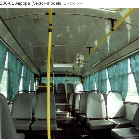
30-01 Аврора (Vector-models ...
источник