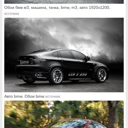
Обои бмв м3, машина, тачка, bmw, m3, авто 1920x1200,
источник
Авто bmw. Обои bmw
источник