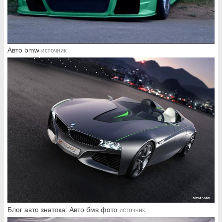
Авто bmw
источник
Блог авто знатока: Авто бмв фото
источник