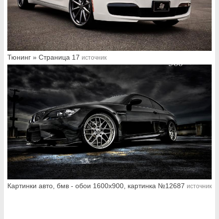
Тюнинг » Страница 17
источник
Картинки авто, бмв - обои 1600x900, картинка №12687
источник