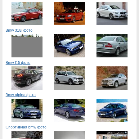
Bmw 318i фото
Bmw f15 фото
Bmw alpina фото
Спортивная bmw фото