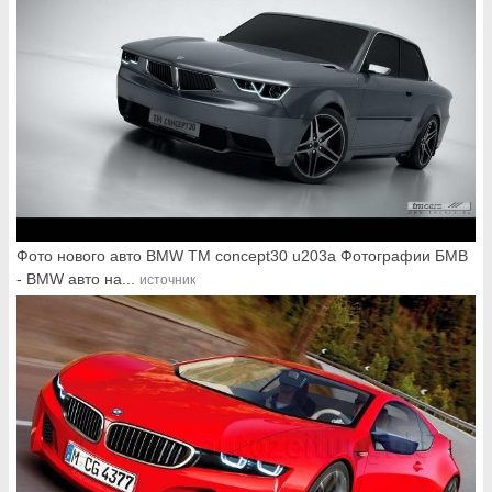
Фото нового авто BMW TM concept30 u203a Фотографии БМВ
- BMW авто на...
источник