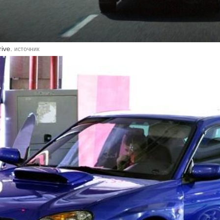
rive.
источник