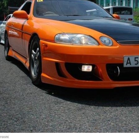
очник