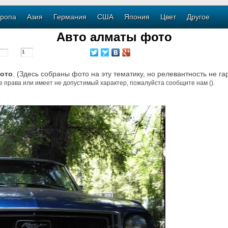
ропа
Азия
Германия
США
Япония
Цвет
Другое
Авто алматы фото
ото
. (Здесь собраны фото на эту тематику, но релевантность не га
е права или имеет не допустимый характер, пожалуйста сообщите нам ().