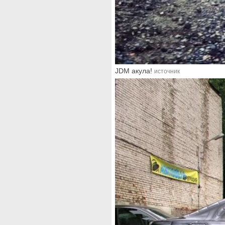
JDM акула!
источник