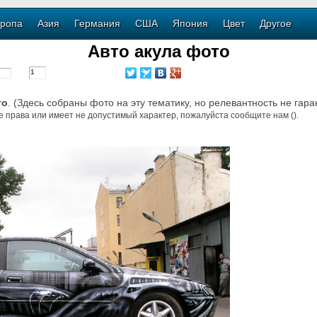
ропа
Азия
Германия
США
Япония
Цвет
Другое
Авто акула фото
то
. (Здесь собраны фото на эту тематику, но релевантность не гара
е права или имеет не допустимый характер, пожалуйста сообщите нам ().