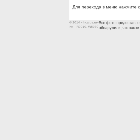
Для перехода в меню нажмите 
© 2014
«
hicarus.ru
»
Все фото предоставле
№ – R9019, W5039
обнаружили, что какое