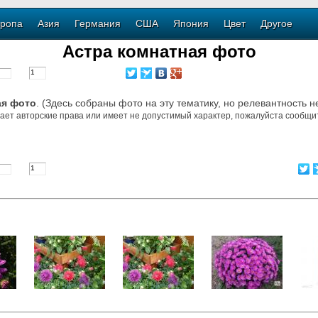
ропа
Азия
Германия
США
Япония
Цвет
Другое
Астра комнатная фото
ая фото
. (Здесь собраны фото на эту тематику, но релевантность н
ает авторские права или имеет не допустимый характер, пожалуйста сообщит