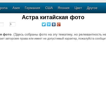
ропа
Азия
Германия
США
Япония
Цвет
Другое
Астра китайская фото
ая фото
. (Здесь собраны фото на эту тематику, но релевантность н
ает авторские права или имеет не допустимый характер, пожалуйста сообщит