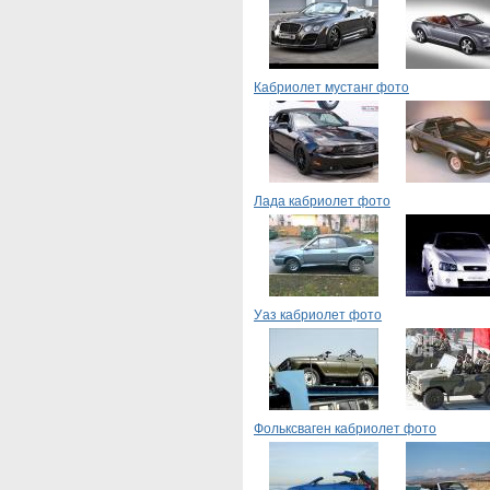
Кабриолет мустанг фото
Лада кабриолет фото
Уаз кабриолет фото
Фольксваген кабриолет фото