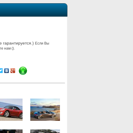
не гарантируется.)
Если Вы
е нам ().