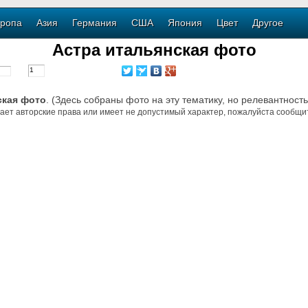
ропа
Азия
Германия
США
Япония
Цвет
Другое
Астра итальянская фото
ская фото
. (Здесь собраны фото на эту тематику, но релевантност
ает авторские права или имеет не допустимый характер, пожалуйста сообщит