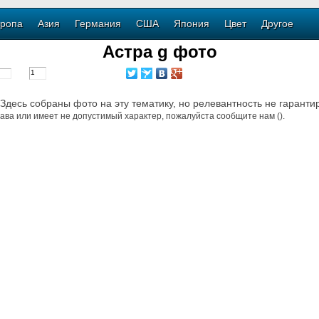
ропа
Азия
Германия
США
Япония
Цвет
Другое
Астра g фото
 (Здесь собраны фото на эту тематику, но релевантность не гаранти
ава или имеет не допустимый характер, пожалуйста сообщите нам ().