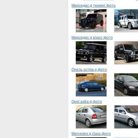
Мерседес g тюнинг фото
Мерседес g класс фото
Опель астра g фото
Opel astra g фото
Mercedes g class фото