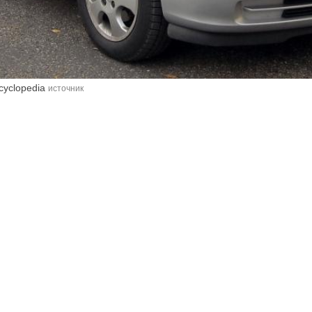
ncyclopedia
источник